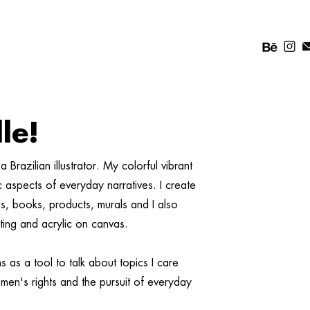
lle!
 Brazilian illustrator. My colorful vibrant
dic aspects of everyday narratives.
I create
ials, books, products, murals and I also
nting and acrylic on canvas.
ons as a tool to talk about topics I care
men's rights and the pursuit of everyday