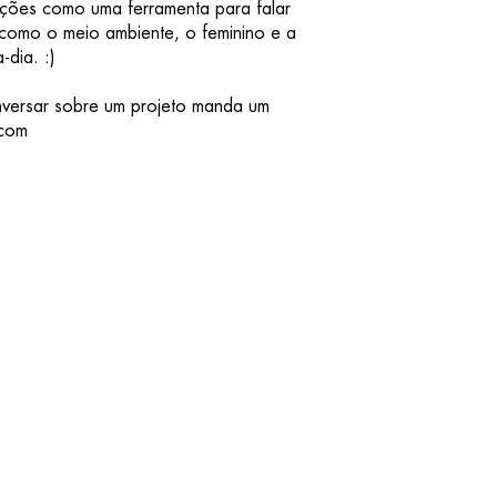
rações como uma ferramenta para falar
 como o meio ambiente, o feminino e a
a-dia.
:)
onversar sobre um projeto manda um
.com