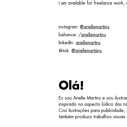
I am available f
or freel
ance work, 
instagram:
@ariellemartiins
behance: /
ariellemartins
linkedIn:
ariellemartins
tiktok:
@ariellemartiiins
Olá!
Eu sou Arielle Martins e sou ilustr
inspirado no aspecto lúdico das na
Crio ilustrações para publicidade, e
também produzo trabalhos visuais em